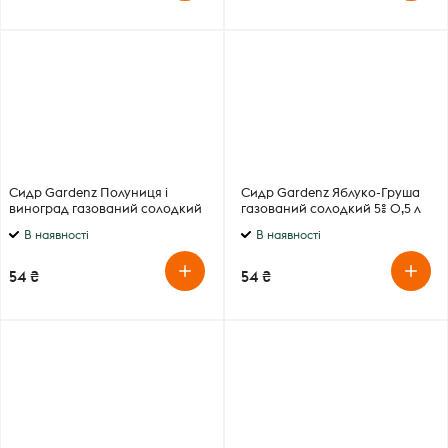
Сидр Gardenz Полуниця і
Сидр Gardenz Яблуко-Груша
виноград газований солодкий
газований солодкий 5% 0,5 л
5% 0,5 л
В наявності
В наявності
54 ₴
54 ₴