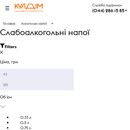
Служба підтримки
(044) 286 15 85
Головна
Алкогольні напої
Слабоалкогольні напої
Filters
Ціна, грн
Об `єм
0.33 л
0.5 л
0.75 л