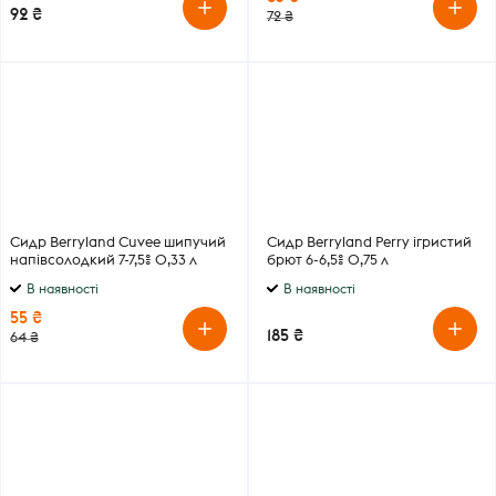
92 ₴
72 ₴
Сидр Berryland Cuvee шипучий
Сидр Berryland Perry ігристий
напівсолодкий 7-7,5% 0,33 л
брют 6-6,5% 0,75 л
В наявності
В наявності
55 ₴
185 ₴
64 ₴