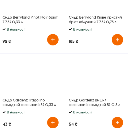
Сидр Berryland Pinot Noir брют
Сидр Berryland Кюве ігристий
7-7,5% 0,33 л
брют яблучний 7-7.5% 0,75 л
В наявності
В наявності
92 ₴
185 ₴
Сидр Gardenz Fragolino
Сидр Gardenz Вишня
солодкий газований 5% 0,33 л
газований солодкий 5% 0,5 л
В наявності
В наявності
43 ₴
54 ₴