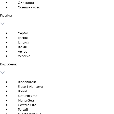
Оливкова
Соняшникова
Країна
Сербія
Греція
Іспанія
Італія
Литва
Україна
Виробник
Bionaturalis
Fratelli Mantova
Bonoli
Naturalisimo
Mana Gea
Costa d'Oro
Tartufi
Oleoforfait S. A.