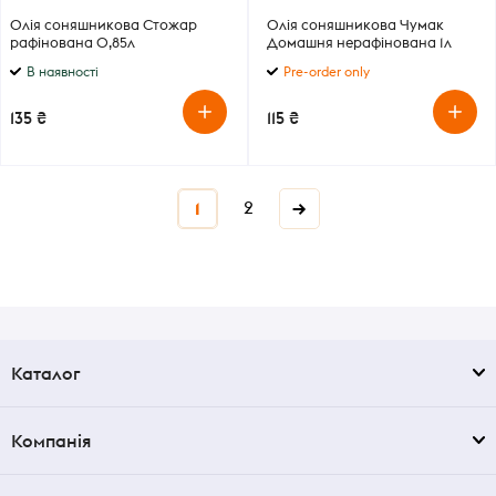
Олія соняшникова Стожар
Олія соняшникова Чумак
рафінована 0,85л
Домашня нерафінована 1л
В наявності
Pre-order only
135 ₴
115 ₴
2
→
1
Каталог
Компанія