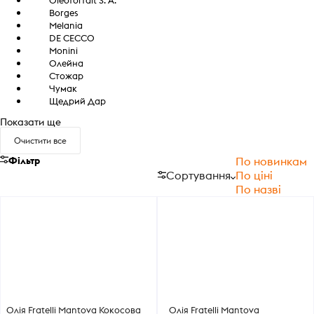
Borges
Melania
DE CECCO
Monini
Олейна
Стожар
Чумак
Щедрий Дар
Показати ще
Очистити все
Фільтр
По новинкам
Сортування
По ціні
По назві
Олія Fratelli Mantova Кокосова
Олія Fratelli Mantova