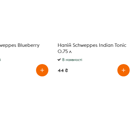
weppes Blueberry
Напій Schweppes Indian Tonic
0.75 л
і
В наявності
44 ₴