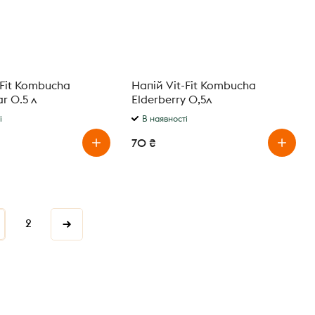
-Fit Kombucha
Напій Vit-Fit Kombucha
r 0.5 л
Elderberry 0,5л
і
В наявності
70 ₴
2
→