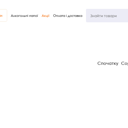
ви
Алкогольні напої
Акції
Оплата і доставка
Спочатку
Со