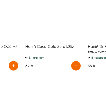
o 0.33 ж/
Напій Coca-Cola Zero 1,25л
Напій Dr 
вершками
В наявності
В наявност
62 ₴
38 ₴