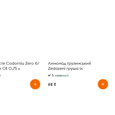
сте Codorniu Zero б/
Лимонад грузинський
а біле сухе 0% 0,75 л
Zedazeni груша 1л
і
В наявності
62 ₴