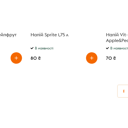
ейпфрут
Напій Sprite 1,75 л
Напій Vit
Apple&Pea
В наявності
В наявност
80 ₴
70 ₴
1