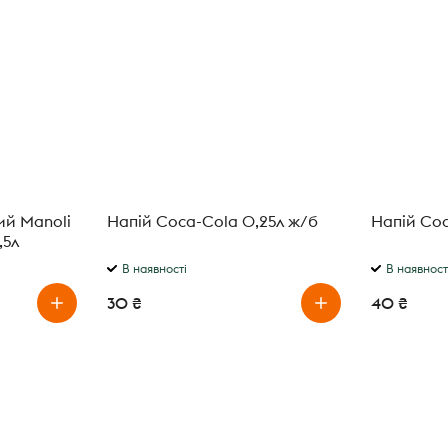
ий Manoli
Напій Coca-Cola 0,25л ж/б
Напій Coc
,5л
В наявності
В наявност
30 ₴
40 ₴