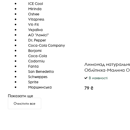
ICE Cool
Mirinda
Oshee
Vitapress
Vit-Fit
Україна
АО "Ломісі"
Dr. Pepper
Coca-Cola Company
Borjomi
Coca-Cola
Codorniu
Лимонад натуральн
Fanta
Обліпиха-Малина 0
San Benedetto
Schweppes
В наявності
Sprite
Моршинська
79 ₴
Показати ще
Очистити все