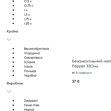
0.5 л
0.75 л
1 л
1.5 л
1.75 л
1.25 л
Країна
Великобританія
Угорщина
Сакартвело
Безалкогольний нап
Іспанія
Pepper 330мл
Італія
Польша
В наявності
Україна
37 ₴
Виробник
Zedazenі
Fever-Tree
Manoli