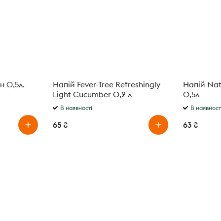
н 0,5л.
Напій Fever-Tree Refreshingly
Напій Nat
Light Cucumber 0,2 л
0,5л
В наявності
В наявност
65 ₴
63 ₴