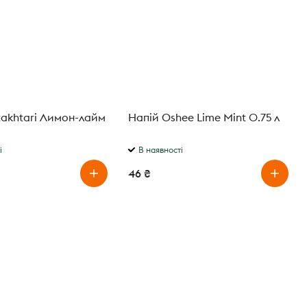
akhtari Лимон-лайм
Напій Oshee Lime Mint 0.75 л
і
В наявності
46 ₴