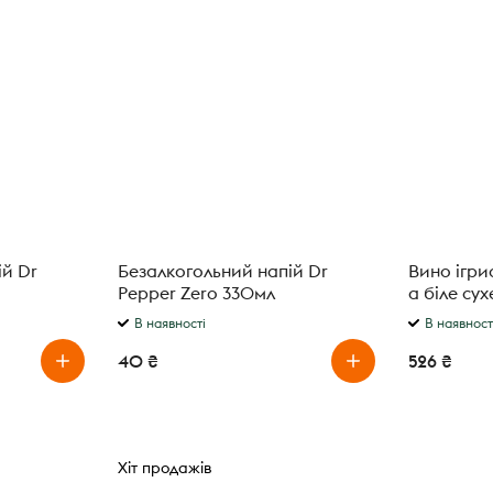
ій Dr
Безалкогольний напій Dr
Вино ігри
Pepper Zero 330мл
В наявності
В наявност
40 ₴
526 ₴
Хіт продажів