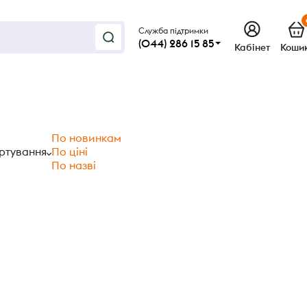
Служба підтримки
(044) 286 15 85
Кабінет
Коши
По новинкам
ртування
По ціні
По назві