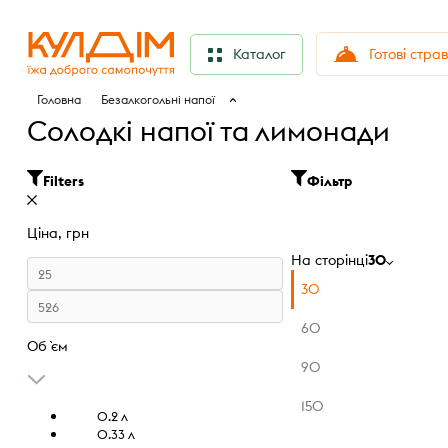
Готові стра
Каталог
Головна
Безалкогольні напої
Солодкі напої та лимонади
Filters
Фільтр
Ціна, грн
На сторінці
30
30
60
Об `єм
90
150
0.2 л
0.33 л