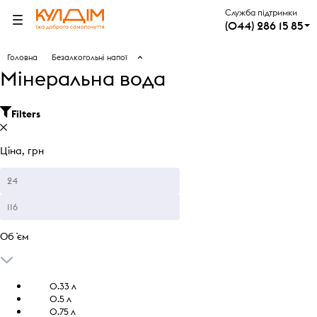
Служба підтримки
(044) 286 15 85
Головна
Безалкогольні напої
Мінеральна вода
Filters
Ціна, грн
Об `єм
0.33 л
0.5 л
0.75 л