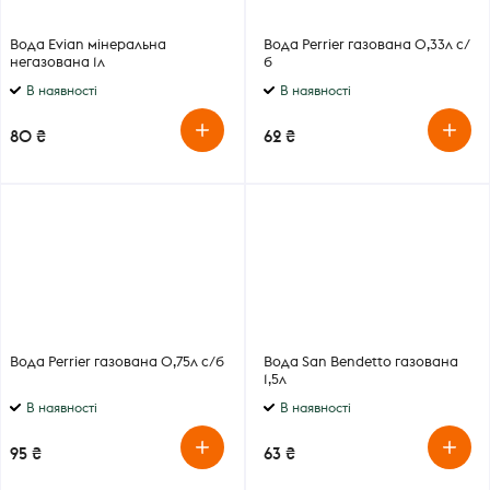
Вода Evian мінеральна
Вода Perrier газована 0,33л с/
негазована 1л
б
В наявності
В наявності
80 ₴
62 ₴
Вода Perrier газована 0,75л с/б
Вода San Bendetto газована
1,5л
В наявності
В наявності
95 ₴
63 ₴