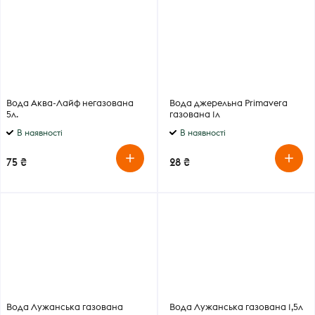
Вода Аква-Лайф негазована
Вода джерельна Primavera
5л.
газована 1л
В наявності
В наявності
75 ₴
28 ₴
Вода Лужанська газована
Вода Лужанська газована 1,5л