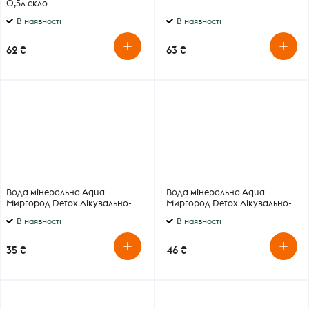
0,5л скло
В наявності
В наявності
62 ₴
63 ₴
Вода мінеральна Aqua
Вода мінеральна Aqua
Миргород Detox Лікувально-
Миргород Detox Лікувально-
столова сильногазована 0,33
столова сильногазована 0,5 л
В наявності
В наявності
л
35 ₴
46 ₴