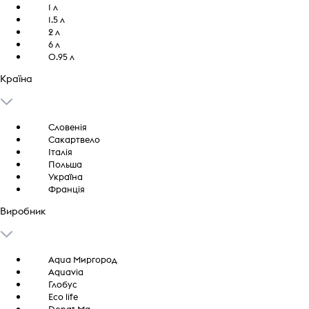
1 л
1.5 л
2 л
6 л
0.95 л
Країна
Словенія
Сакартвело
Італія
Польша
Україна
Франція
Виробник
Aqua Миргород
Aquavia
Глобус
Eco life
Donat Mg