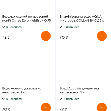
Безалкогольний негазований
Вітамінізована вода AQUA
напій Oshee Zero Multifruit 0.75
Миргород COLLAGEN 0,33 л
л
В наявності
В наявності
42 ₴
70 ₴
Вода Aquavia джерельна
Вода Aquavia джерельна
негазована 1 л
негазована 1,5 л
В наявності
В наявності
70 ₴
79 ₴