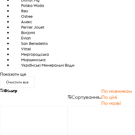
Polska Woda
Reo
Oshee
Алекс
Perrier Jouet
Borjomi
Evian
San Benedetto
Vittel
Миргородська
Моршинська
Українські Минеральні Води
Показати ще
Очистити все
Фільтр
По новинкам
Сортування
По ціні
По назві