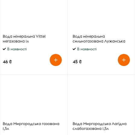
Вода мінеральна Vittel
Вода мінеральна
негазована 1л
сильногазована Лужанська
№7 1.5 л
В наявності
В наявності
46 ₴
45 ₴
Вода Миргородська газована
Вода Миргородська Лагідна
1,5л
слабогазована 1,5л