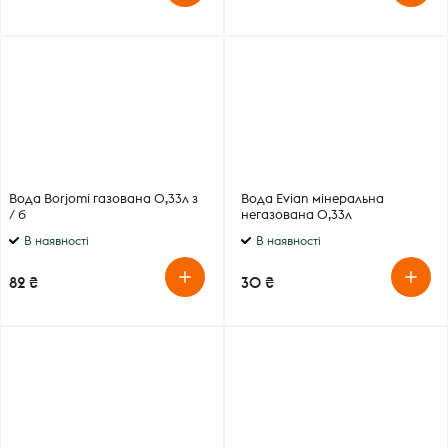
Вода Borjomi газована 0,33л з
Вода Evian мінеральна
/ б
негазована 0,33л
В наявності
В наявності
82 ₴
30 ₴