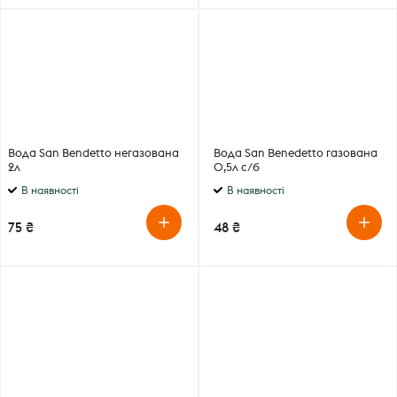
Вода San Bendetto негазована
Вода San Benedetto газована
2л
0,5л с/б
В наявності
В наявності
75 ₴
48 ₴