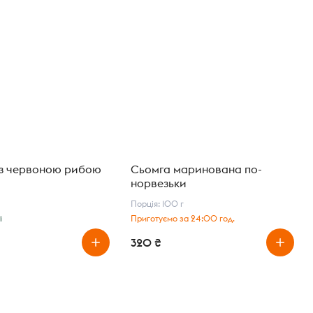
з червоною рибою
Сьомга маринована по-
норвезьки
Порція: 100 г
і
Приготуємо за 24:00 год.
320 ₴