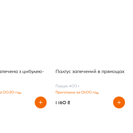
апечена з цибулею-
Палтус запечений в прянощах
Порція: 400 г
а 00:30 год.
Приготуємо за 01:00 год.
1 160 ₴