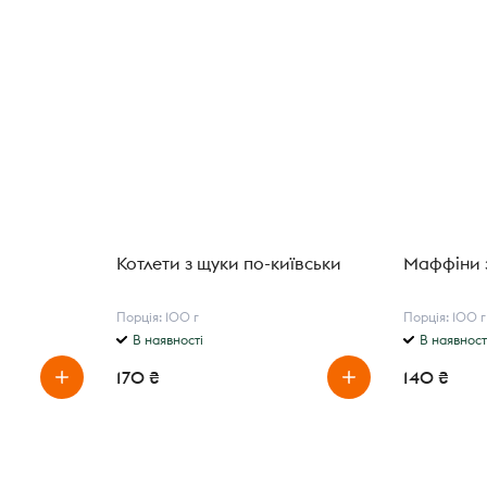
Котлети з щуки по-київськи
Маффіни 
Порція: 100 г
Порція: 100 г
В наявності
В наявност
170 ₴
140 ₴