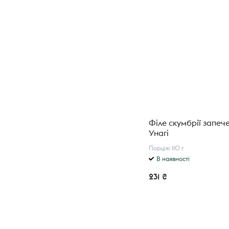
Філе скумбрії запече
Унагі
Порція: 110 г
В наявності
231 ₴