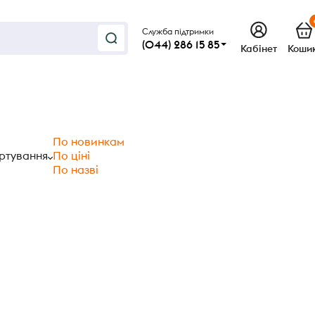
Служба підтримки
(044) 286 15 85
Кабінет
Коши
По новинкам
ртування
По ціні
По назві