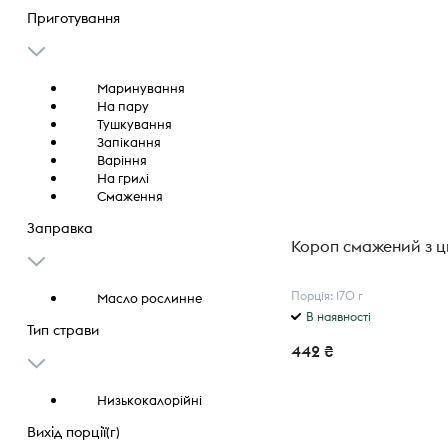
Приготування
Маринування
На пару
Тушкування
Запікання
Варіння
На грилі
Смаження
Заправка
Короп смажений з 
Порція: 170 г
Масло рослинне
В наявності
Тип страви
442 ₴
Низькокалорійні
Вихід порції(г)