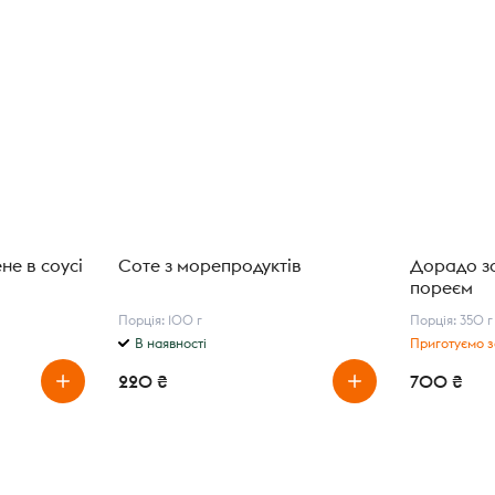
не в соусі
Соте з морепродуктів
Дорадо з
пореєм
Порція: 100 г
Порція: 350 г
В наявності
Приготуємо з
220 ₴
700 ₴