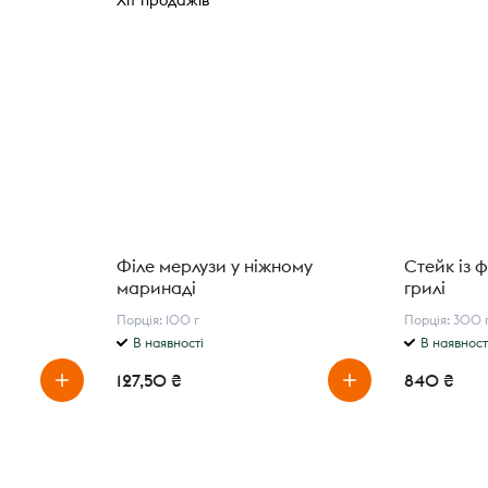
Філе мерлузи у ніжному
Стейк із 
маринаді
грилі
Порція: 100 г
Порція: 300 
В наявності
В наявност
127,50 ₴
840 ₴