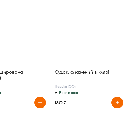
рширована
Судак, смажений в клярі
)
Порція: 100 г
і
В наявності
180 ₴