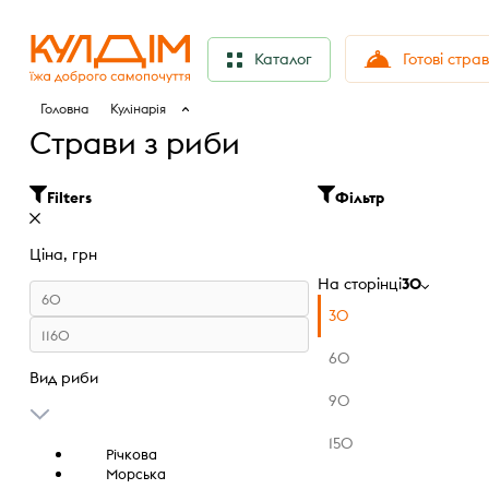
Готові стра
Каталог
Головна
Кулінарія
Страви з риби
Filters
Фільтр
Ціна, грн
На сторінці
30
30
60
Вид риби
90
150
Річкова
Морська