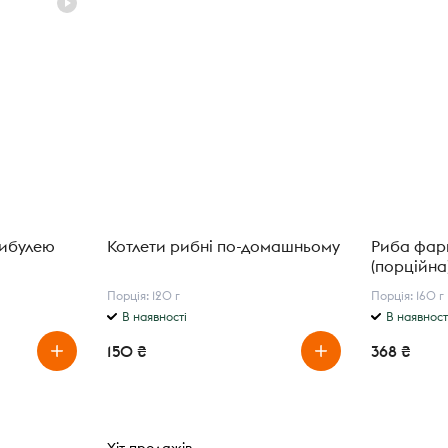
цибулею
Котлети рибні по-домашньому
Риба фа
(порційна
Порція: 120 г
Порція: 160 г
В наявності
В наявност
150 ₴
368 ₴
Хіт продажів