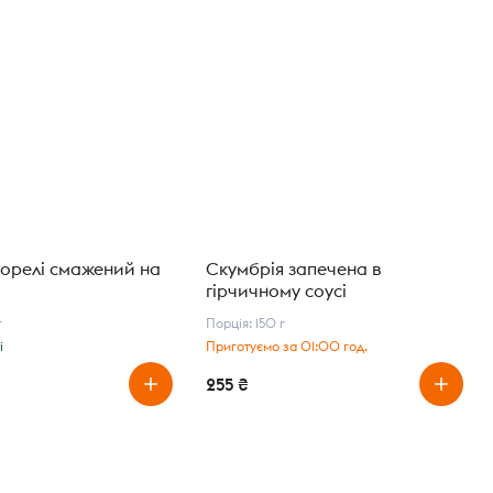
форелі смажений на
Скумбрія запечена в
гірчичному соусі
г
Порція: 150 г
і
Приготуємо за 01:00 год.
255 ₴