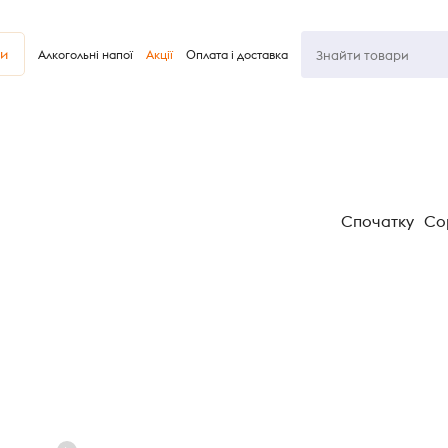
ви
Алкогольні напої
Акції
Оплата і доставка
Спочатку
Со