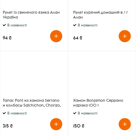
Рулет Із свинячого язика Алан
Рулет курячий домашній в / г
Україна
Алан
В наявності
В наявності
94 ₴
64 ₴
Тапас Pont из хамона Serrano
Хамон Bonjamon Серрано
и колбасы Salchichon, Chorizo,
нарізка 100 г
Lomo 150 г
В наявності
В наявності
315 ₴
150 ₴