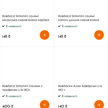
Ковбаса Simonini салямі
Ковбаса Simonini салямі
міланська сиров'ялена нарізка
наполі дольче сиров'ялена
80 г
нарізка 80 г
В наявності
В наявності
145 ₴
145 ₴
Ковбаса Simonini Салями з
Ковбаски Алан Баварські с/к
трюфелем с/в 180г
120 г
В наявності
В наявності
400 ₴
140 ₴