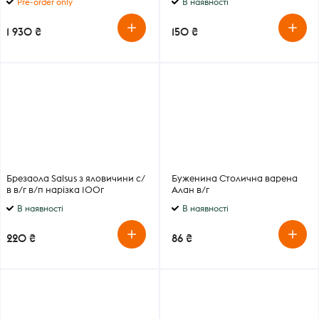
Pre-order only
В наявності
1 930 ₴
150 ₴
Брезаола Salsus з яловичини с/
Буженина Столична варена
в в/г в/п нарізка 100г
Алан в/г
В наявності
В наявності
220 ₴
86 ₴