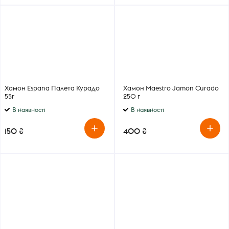
Хамон Espana Палета Курадо
Хамон Maestro Jamon Curado
55г
250 г
В наявності
В наявності
150 ₴
400 ₴