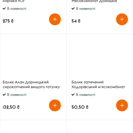
нарізка 90г
Мясокомбінат Домашня
запечена в /с
В наявності
В наявності
275 ₴
54 ₴
Балик Алан Дарницький
Балик запечений
сирокопчений вищого гатунку
Ходорівський м'ясокомбінат
В наявності
В наявності
132,50 ₴
50,50 ₴