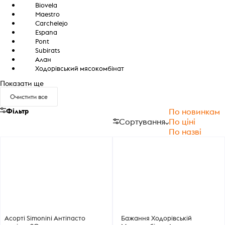
Biovela
Maestro
Carchelejo
Espana
Pont
Subirats
Алан
Ходорівський мясокомбінат
Показати ще
Очистити все
Фільтр
По новинкам
Сортування
По ціні
По назві
Асорті Simonini Антіпасто
Бажання Ходорівській