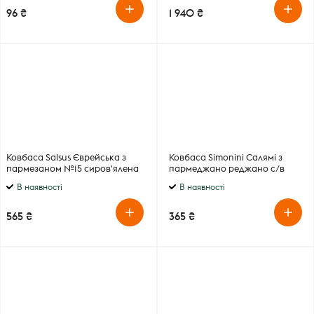
96 ₴
1 940 ₴
Ковбаса Salsus Єврейська з
Ковбаса Simonini Салямі з
пармезаном №15 сиров'ялена
пармеджано реджано с/в
330г
180г
В наявності
В наявності
565 ₴
365 ₴