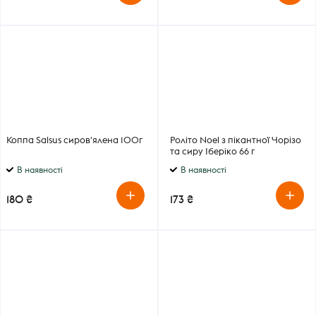
Коппа Salsus cиров'ялена 100г
Роліто Noel з пікантної Чорізо
та сиру Іберіко 66 г
В наявності
В наявності
180 ₴
173 ₴