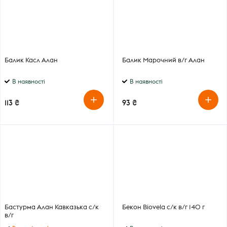
Балик Касл Алан
Балик Марочний в/г Алан
В наявності
В наявності
113 ₴
93 ₴
Бастурма Алан Кавказька с/к
Бекон Biovela с/к в/г 140 г
в/г