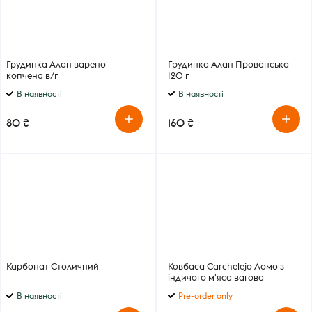
Грудинка Алан варено-
Грудинка Алан Прованська
копчена в/г
120 г
В наявності
В наявності
80 ₴
160 ₴
Карбонат Столичний
Ковбаса Carchelejo Ломо з
індичого м'яса вагова
В наявності
Pre-order only