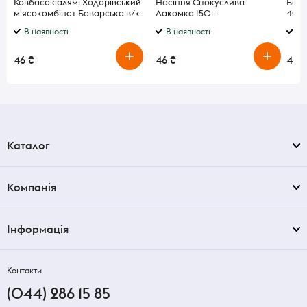
Ковбаса салямі Ходорівський
Насіння Спокуслива
Бато
м'ясокомбінат Баварська в/к
Лакомка 150г
40г
в/г
В наявності
В наявності
В 
46 ₴
46 ₴
46 ₴
Каталог
Компанія
Інформація
Контакти
(044) 286 15 85