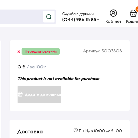
Служба підтримки
(044) 286 15 85
Кабінет
Коши
Артикул:
5003808
Передзамовлення
0 ₴
/ за 100 г
This product is not available for purchase
Додати до кошика
Доставка
Пн-Нд з 10:00 до 21-00