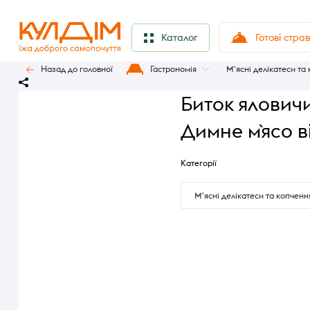
Готові стра
Каталог
Назад до головної
Гастрономія
М'ясні делікатеси та
Биток ялович
Димне м`ясо в
Категорії
М'ясні делікатеси та копченн