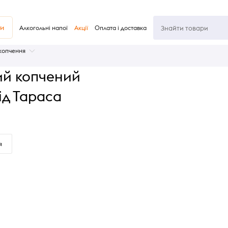
ви
Алкогольні напої
Акції
Оплата і доставка
 копчення
ий копчений
ід Тараса
я