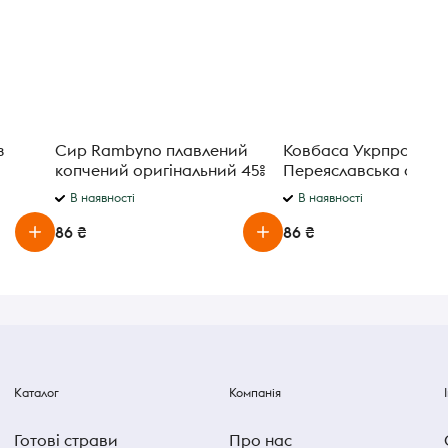
з
Сир Rambyno плавлений
Ковбаса Укрпромпос
копчений оригінальний 45%
Переяславська сиров
75г
В наявності
В наявності
86 ₴
86 ₴
Каталог
Компанія
Готові страви
Про нас