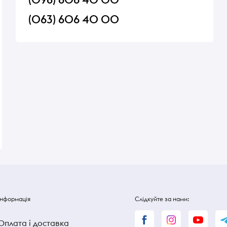
(063) 606 40 00
тач-95
Сир Ферма Бринза
Сирок плавлений R
'ялена
розсільний 35% 180г
Snack барбекю 75 г
В наявності
В наявності
86 ₴
86 ₴
Інформація
Слідкуйте за нами:
Оплата і доставка