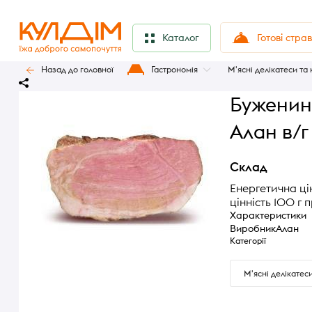
Готові стра
Каталог
Назад до головної
Гастрономія
М'ясні делікатеси та
Буженин
Алан в/г
Склад
Енергетична цін
цінність 100 г пр
Характеристики
Виробник
Алан
Категорії
М'ясні делікатес