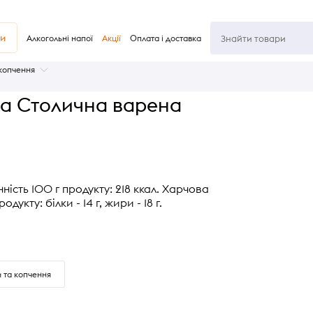
ви
Алкогольні напої
Акції
Оплата і доставка
 копчення
а Столична варена
ність 100 г продукту: 218 ккал. Харчова
одукту: білки - 14 г, жири - 18 г.
и та копчення