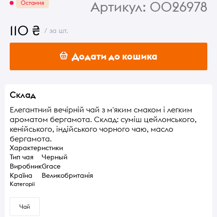
Артикул:
0026978
Остання
110 ₴
/ за шт.
Додати до кошика
Склад
Елегантний вечірній чай з м'яким смаком і легким
ароматом бергамота. Склад: суміш цейлонського,
кенійського, індійського чорного чаю, масло
бергамота.
Характеристики
Тип чая
Черный
Виробник
Grace
Країна
Великобританія
Категорії
Чай