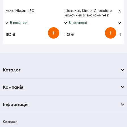
Лечо Ніжин 450г
Шоколад Kinder Chocolate
джем
молочний зі злаками 94 г
В наявності
В наявності
В 
110 ₴
110 ₴
110 
Каталог
Компанія
Інформація
Контакти