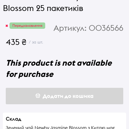
Blossom 25 пакетиків
Артикул:
0036566
Передзамовлення
435 ₴
/ за шт.
This product is not available
for purchase
Додати до кошика
Склад
Зелений чай Newby Jasmine Blossom з Китаю має