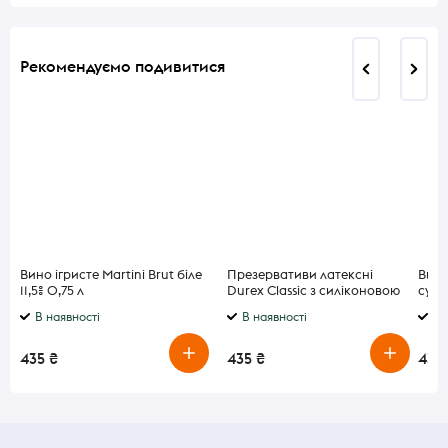
Рекомендуємо подивитися
Вино ігристе Martini Brut біле
Презервативи латексні
Вино
11,5% 0,75 л
Durex Classic з силіконовою
сухе 
змазкою класичні 18 штук
В наявності
В наявності
В 
435 ₴
435 ₴
439