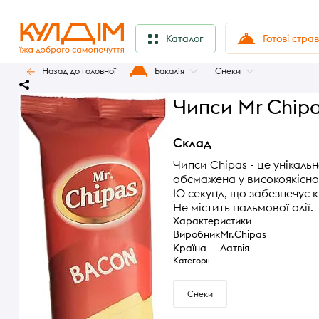
Готові стра
Каталог
Назад до головної
Бакалія
Снеки
Чипси Mr Chipa
Склад
Чипси Chipas - це унікаль
обсмажена у високоякісно
10 секунд, що забезпечує 
Не містить пальмової олії.
Характеристики
Виробник
Mr.Chipas
Країна
Латвія
Категорії
Снеки