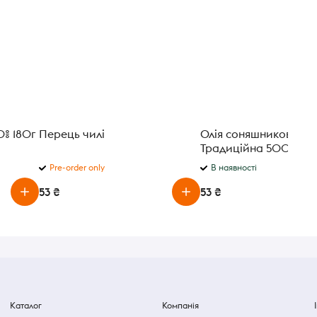
% 180г
Перець чилі
Олія соняшникова О
Традиційна 500 мл.
Pre-order only
В наявності
53 ₴
53 ₴
Каталог
Компанія