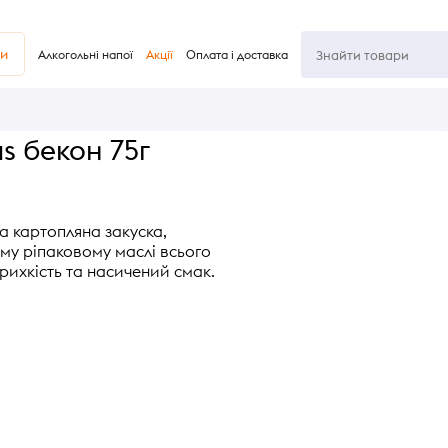
ви
Алкогольні напої
Акції
Оплата і доставка
s бекон 75г
на картопляна закуска,
му ріпаковому маслі всього
крихкість та насичений смак.