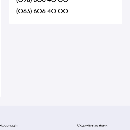
(063) 606 40 00
лейна
Батончик Lion 2+1 Nestle 90г
Хліб Бородинський
наріз.скиб. 400г Ки
В наявності
В наявності
53 ₴
53 ₴
Інформація
Слідкуйте за нами: