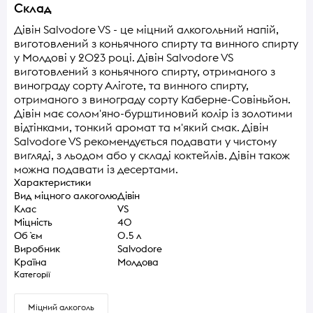
Склад
Дівін Salvodore VS - це міцний алкогольний напій,
виготовлений з коньячного спирту та винного спирту
у Молдові у 2023 році. Дівін Salvodore VS
виготовлений з коньячного спирту, отриманого з
винограду сорту Аліготе, та винного спирту,
отриманого з винограду сорту Каберне-Совіньйон.
Дівін має солом'яно-бурштиновий колір із золотими
відтінками, тонкий аромат та м'який смак. Дівін
Salvodore VS рекомендується подавати у чистому
вигляді, з льодом або у складі коктейлів. Дівін також
можна подавати із десертами.
Характеристики
Вид міцного алкоголю
Дівін
Клас
VS
Міцність
40
Об `єм
0.5 л
Виробник
Salvodore
Країна
Молдова
Категорії
Міцний алкоголь