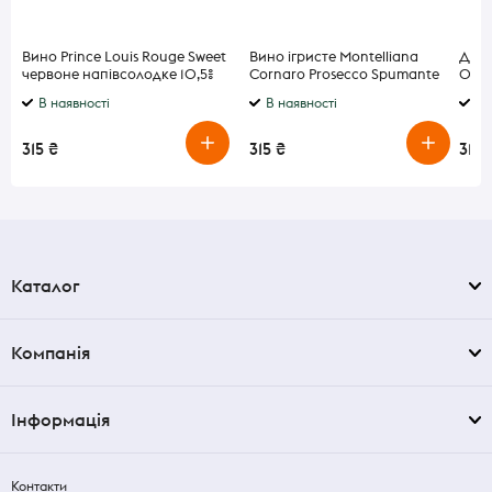
Вино Prince Louis Rouge Sweet
Вино ігристе Montelliana
Діві
червоне напівсолодке 10,5%
Cornaro Prosecco Spumante
0,5л
0,75л
біле екстра сухе 11% 0,2л
В наявності
В наявності
В 
315 ₴
315 ₴
315 
Каталог
Компанія
Інформація
Контакти