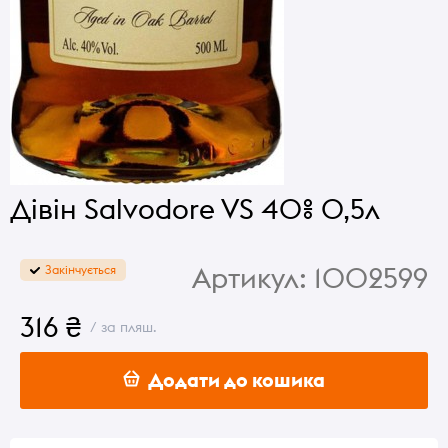
Дівін Salvodore VS 40% 0,5л
Артикул:
1002599
Закінчується
316 ₴
/ за пляш.
Додати до кошика