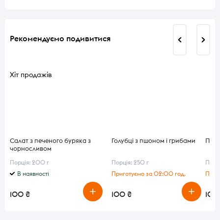
Рекомендуємо подивитися
Хіт продажів
Салат з печеного буряка з
Голубці з пшоном і грибами
Пирі
чорносливом
Порція: 200 г
Порція: 250 г
Порці
В наявності
Приготуємо за 02:00 год.
Приго
100 ₴
100 ₴
100