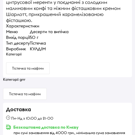
цитрусової меренги у поєднанні з солодким
малиновим конфі та ніжним фісташковим кремом
Шарлотт, прикрашений карамелізованою
фісташкою.
Характеристики
Меню
Десерти та випічка
Вихід порції
50 г
Тип десерту
Тістечка
Виробник
КУЛДІМ
Категорії
Тістечка та мафіни
Категорії grrr
Тістечка та мафіни
Доставка
Пн-Нд з 10:00 до 21-00
Безкоштовна доставка по Києву
при сумі замовлення від 4000 грн., мінімальна сума замовлення