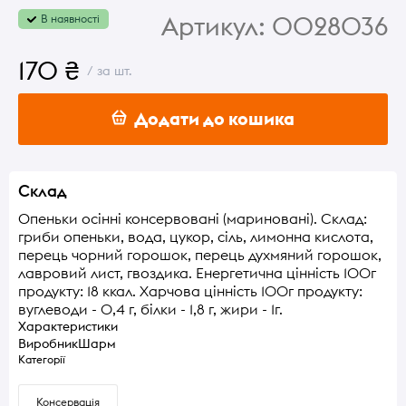
Артикул:
0028036
В наявності
170 ₴
/ за шт.
Додати до кошика
Склад
Опеньки осінні консервовані (мариновані). Склад:
гриби опеньки, вода, цукор, сіль, лимонна кислота,
перець чорний горошок, перець духмяний горошок,
лавровий лист, гвоздика. Енергетична цінність 100г
продукту: 18 ккал. Харчова цінність 100г продукту:
вуглеводи - 0,4 г, білки - 1,8 г, жири - 1г.
Характеристики
Виробник
Шарм
Категорії
Консервація