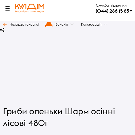
Служба підтримки
(044) 286 15 85
Назад до головної
Бакалія
Консервація
Гриби опеньки Шарм осінні
лісові 480г