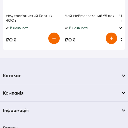
Мед трав'янистий Бартнік
Чай MeBmer зелений 25 пак
Чай 
400 г
по 1,
В наявності
В наявності
В 
170 ₴
170 ₴
170 
Каталог
Компанія
Інформація
Контакти