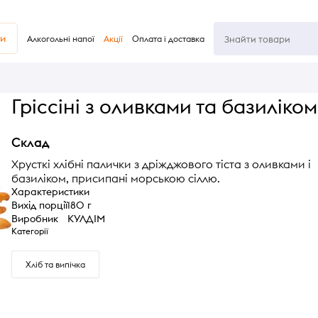
ви
Алкогольні напої
Акції
Оплата і доставка
Гріссіні з оливками та базиліком
Склад
Хрусткі хлібні палички з дріжджового тіста з оливками і
базиліком, присипані морською сіллю.
Характеристики
Вихід порції
180 г
Виробник
КУЛДІМ
Категорії
Хліб та випічка