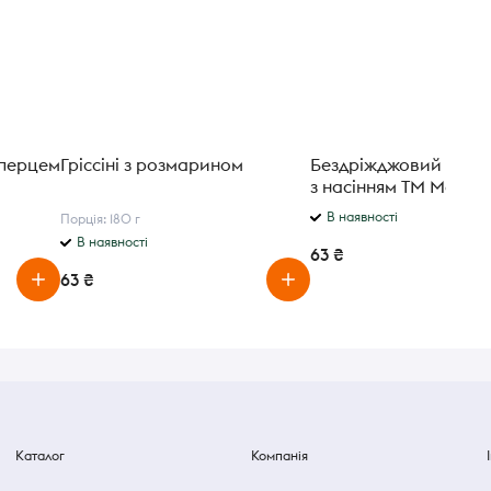
 перцем
Гріссіні з розмарином
Бездріжджовий хліб
з насінням ТМ Manti
В наявності
Порція: 180 г
В наявності
63 ₴
63 ₴
Каталог
Компанія