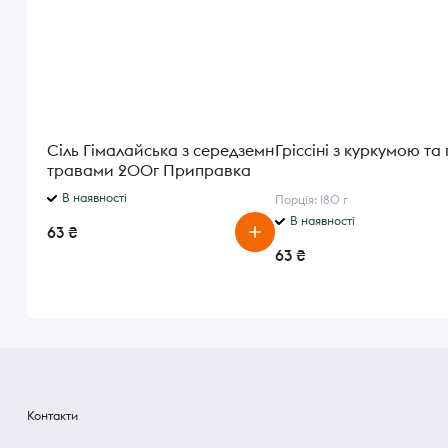
Сіль Гімалайська з середземн
Гріссіні з куркумою та
травами 200г Приправка
В наявності
Порція: 180 г
В наявності
63 ₴
63 ₴
Контакти