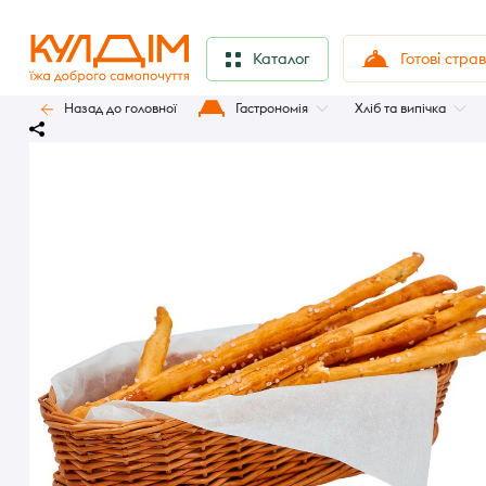
Готові стра
Каталог
Назад до головної
Гастрономія
Хліб та випічка