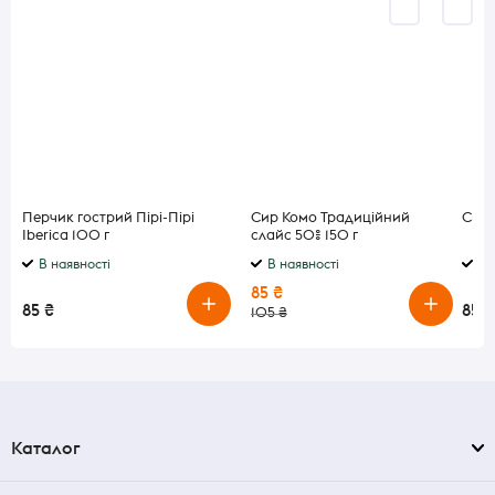
Перчик гострий Пірі-Пірі
Сир Комо Традиційний
Сир 
Iberica 100 г
слайс 50% 150 г
В наявності
В наявності
В 
85 ₴
85 ₴
85 ₴
105 ₴
Каталог