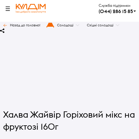
Служба підтримки
(044) 286 15 85
Назад до головної
Солодощі
Східні солодощі
Халва Жайвір Горіховий мікс на
фруктозі 160г