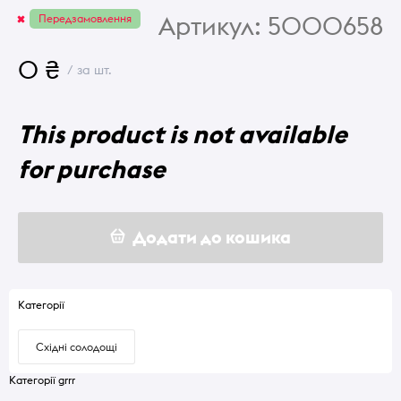
Артикул:
5000658
Передзамовлення
0 ₴
/ за шт.
This product is not available
for purchase
Додати до кошика
Категорії
Східні солодощі
Категорії grrr