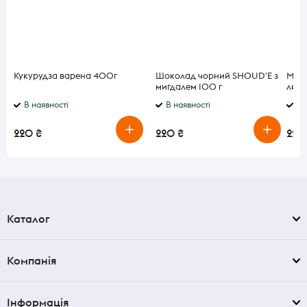
Кукурудза варена 400г
Шоколад чорний SHOUD'E з
Марм
мигдалем 100 г
лимо
В наявності
В наявності
В 
220 ₴
220 ₴
220
Каталог
Компанія
Інформація