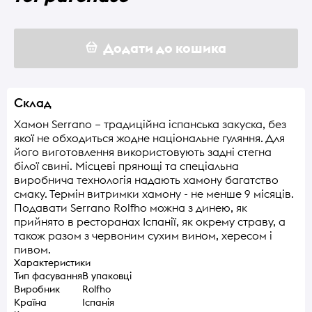
Додати до кошика
Склад
Хамон Serrano – традиційна іспанська закуска, без
якої не обходиться жодне національне гуляння. Для
його виготовлення використовують задні стегна
білої свині. Місцеві прянощі та спеціальна
виробнича технологія надають хамону багатство
смаку. Термін витримки хамону - не менше 9 місяців.
Подавати Serrano Rolfho можна з динею, як
прийнято в ресторанах Іспанії, як окрему страву, а
також разом з червоним сухим вином, хересом і
пивом.
Характеристики
Тип фасування
В упаковці
Виробник
Rolfho
Країна
Іспанія