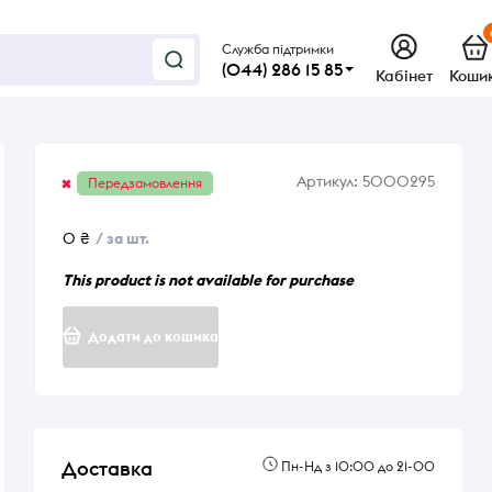
Служба підтримки
(044) 286 15 85
Кабінет
Коши
Артикул:
5000295
Передзамовлення
0 ₴
/ за шт.
This product is not available for purchase
Додати до кошика
Доставка
Пн-Нд з 10:00 до 21-00