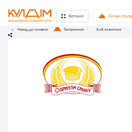
Готові стра
Каталог
Назад до головної
Гастрономія
Хліб та випічка