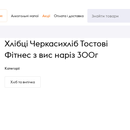
ви
Алкогольні напої
Акції
Оплата і доставка
Хлібці Черкасихліб Тостові
Фітнес з вис наріз 300г
Категорії
Хліб та випічка