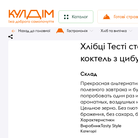
Готові стра
Каталог
Назад до головної
Гастрономія
Хліб та випічка
Хлібці Тесті 
коктель з циб
Склад
Прекрасная альтернатив
полезного завтрака и б
попробовать один раз и
ароматных, воздушных и
Цельное зерно. Без глю
брожения, без сахара, 
Характеристики
Виробник
Tasty Style
Категорії