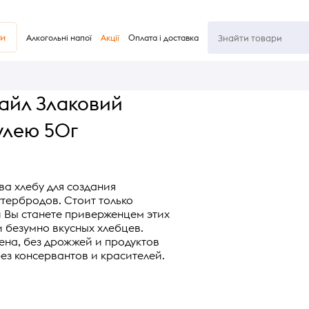
ви
Алкогольні напої
Акції
Оплата і доставка
стайл Злаковий
улею 50г
а хлебу для создания
утербродов. Cтоит только
 Вы станете приверженцем этих
 безумно вкусных хлебцев.
тена, без дрожжей и продуктов
без консервантов и красителей.