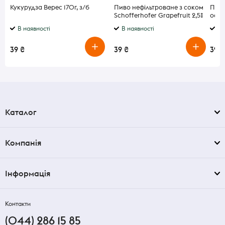
Кукурудза Верес 170г, з/б
Пиво нефільтроване з соком
Плас
Schofferhofer Grapefruit 2,5%
особ
0,5 л
В наявності
В наявності
В 
39 ₴
39 ₴
39 ₴
Каталог
Компанія
Інформація
Контакти
(044) 286 15 85