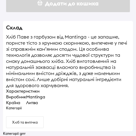
Додати до кошика
Склад
Хліб Паве з гарбузом від Mantinga - це запашне,
пористе тісто з хрумкою скоринкою, випечене у печі
зі справжнім кам’яним сподом. Ця особлива
технологія дозволяє досягти чудової структури та
смаку домашнього хліба. Хліб виготовлений на
натуральній заквасці власного виробництва із
мінімальним вмістом дріжджів, з дуже маленьким
вмістом солі. Лише добірні натуральні інгредієнти
для здорового харчування.
Характеристики
Виробник
Mantinga
Країна
Литва
Категорії
Хліб та випічка
Категорії grrr