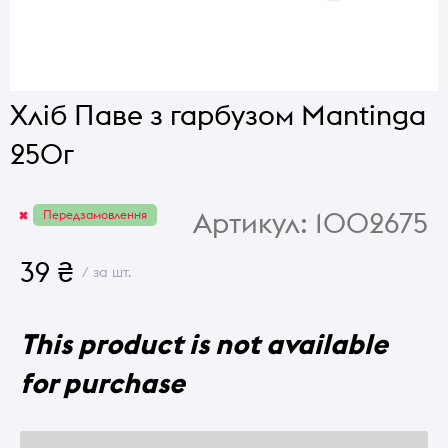
Хліб Паве з гарбузом Mantinga
250г
Артикул:
1002675
Передзамовлення
39 ₴
/ за шт.
This product is not available
for purchase