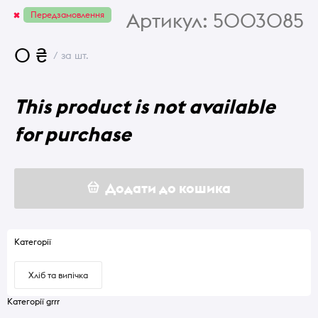
Артикул:
5003085
Передзамовлення
0 ₴
/ за шт.
This product is not available
for purchase
Додати до кошика
Категорії
Хліб та випічка
Категорії grrr