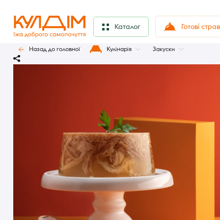
Готові стра
Каталог
Назад до головної
Кулінарія
Закуски