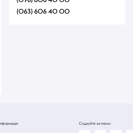
(063) 606 40 00
х
Долма з бараниною
Риба фарширована
(порційна)
Порція: 250 г
Порція: 160 г
Приготуємо за 01:00 год.
В наявності
525 ₴
368 ₴
Інформація
Слідкуйте за нами: