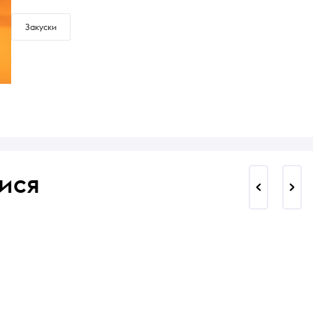
Закуски
ися