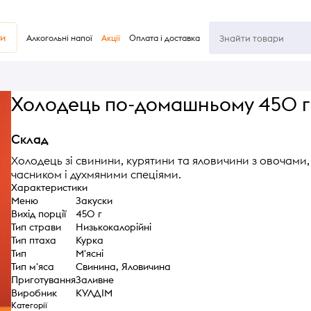
ви
Алкогольні напої
Акції
Оплата і доставка
Холодець по-домашньому 450 г
Склад
Холодець зі свинини, курятини та яловичини з овочами,
часником і духмяними спеціями.
Характеристики
Меню
Закуски
Вихід порції
450 г
Тип страви
Низькокалорійні
Тип птаха
Курка
Тип
М'ясні
Тип м'яса
Свинина, Яловичина
Приготування
Заливне
Виробник
КУЛДІМ
Категорії