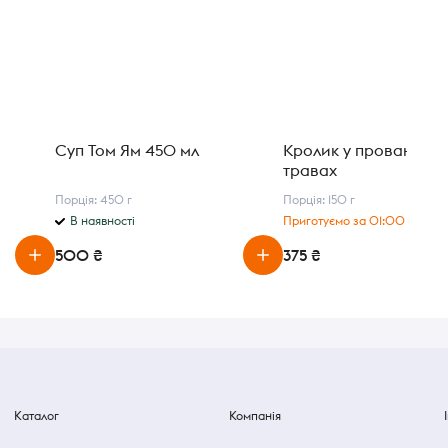
Суп Том Ям 450 мл
Кролик у прованськи
травах
Порція: 450 г
Порція: 150 г
В наявності
Приготуємо за 01:00 год.
500 ₴
375 ₴
Каталог
Компанія