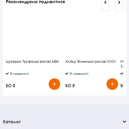
Рекомендуємо подивитися
Цукерки Труфалье вагові АВК
Хлібці Жменька рисові 100г
Моло
3,2%
В наявності
В наявності
В 
50 ₴
50 ₴
50 
Каталог