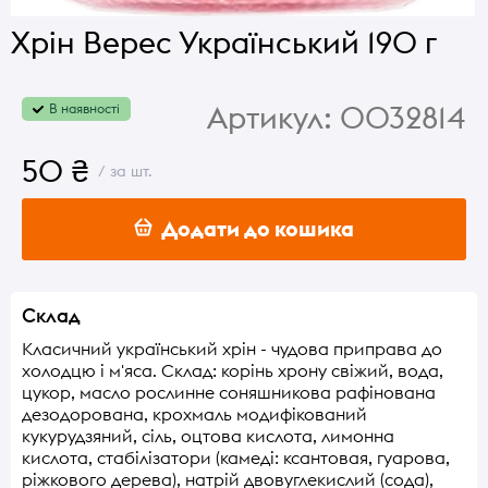
Хрін Верес Український 190 г
Артикул:
0032814
В наявності
50 ₴
/ за шт.
Додати до кошика
Склад
Класичний український хрін - чудова приправа до
холодцю і м'яса. Склад: корінь хрону свіжий, вода,
цукор, масло рослинне соняшникова рафінована
дезодорована, крохмаль модифікований
кукурудзяний, сіль, оцтова кислота, лимонна
кислота, стабілізатори (камеді: ксантовая, гуарова,
ріжкового дерева), натрій двовуглекислий (сода),