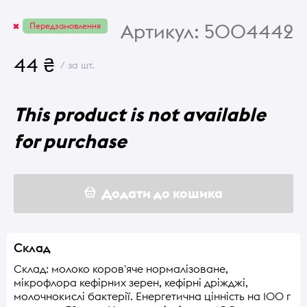
Артикул:
5004442
Передзамовлення
44 ₴
/ за шт.
This product is not available
for purchase
Додати до кошика
Склад
Склад: молоко коров'яче нормалізоване,
мікрофлора кефірних зерен, кефірні дріжджі,
молочнокислі бактерії. Енергетична цінність на 100 г