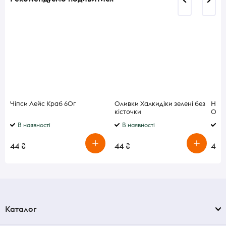
Чіпси Лейс Краб 60г
Оливки Халкидіки зелені без
Напі
кісточки
0.75
В наявності
В наявності
В 
44 ₴
44 ₴
44 
Каталог