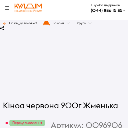
Служба підтримки
(044) 286 15 85
Назад до головної
Бакалія
Крупи
Кіноа червона 200г Жменька
Артикул:
0096906
Передзамовлення