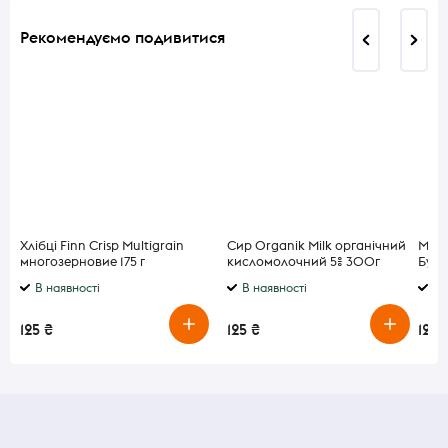
Рекомендуємо подивитися
Хлібці Finn Crisp Multigrain
Сир Organik Milk органічний
Масл
многозерновие 175 г
кисломолочний 5% 300г
Буте
В наявності
В наявності
В 
125 ₴
125 ₴
125 