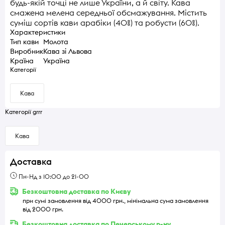
будь-якій точці не лише України, а й світу. Кава
смажена мелена середньої обсмажування. Містить
суміш сортів кави арабіки (40%) та робусти (60%).
Характеристики
Тип кави
Молота
Виробник
Кава зі Львова
Країна
Україна
Категорії
Кава
Категорії grrr
Кава
Доставка
Пн-Нд з 10:00 до 21-00
Безкоштовна доставка по Києву
при сумі замовлення від 4000 грн., мінімальна сума замовлення
від 2000 грн.
Безкоштовна доставка по Печерському р-ну