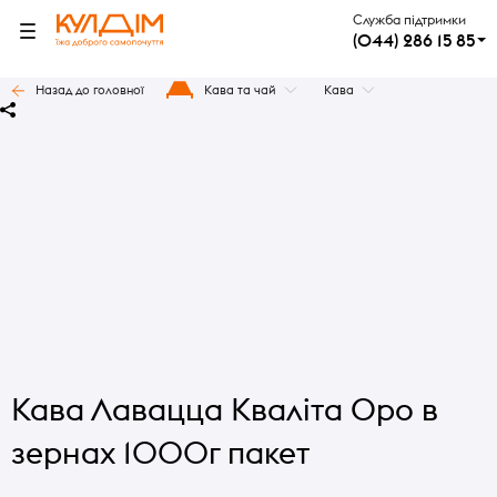
Служба підтримки
(044) 286 15 85
Назад до головної
Кава та чай
Кава
Кава Лавацца Кваліта Оро в
зернах 1000г пакет