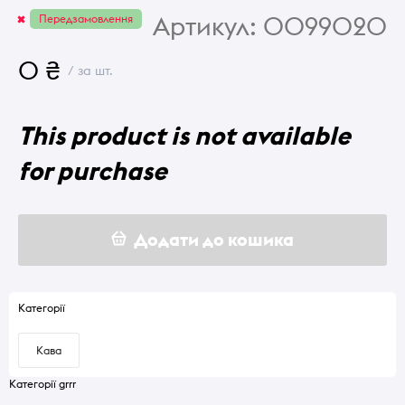
Артикул:
0099020
Передзамовлення
0 ₴
/ за шт.
This product is not available
for purchase
Додати до кошика
Категорії
Кава
Категорії grrr