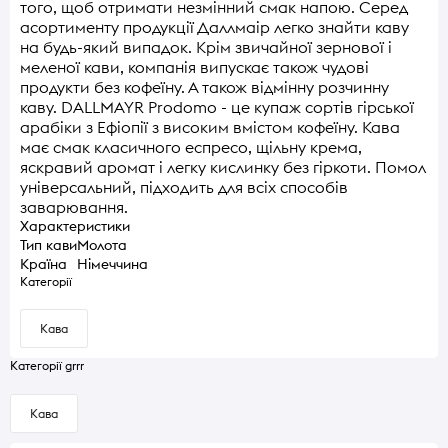
того, щоб отримати незмінний смак напою. Серед
асортименту продукції Даллмаір легко знайти каву
на будь-який випадок. Крім звичайної зернової і
меленої кави, компанія випускає також чудові
продукти без кофеїну. А також відмінну розчинну
каву. DALLMAYR Prodomo - це купаж сортів гірської
арабіки з Ефіопії з високим вмістом кофеїну. Кава
має смак класичного еспресо, щільну крема,
яскравий аромат і легку кислинку без гіркоти. Помол
універсальний, підходить для всіх способів
заварювання.
Характеристики
Тип кави
Молота
Країна
Німеччина
Категорії
Кава
Категорії grrr
Кава