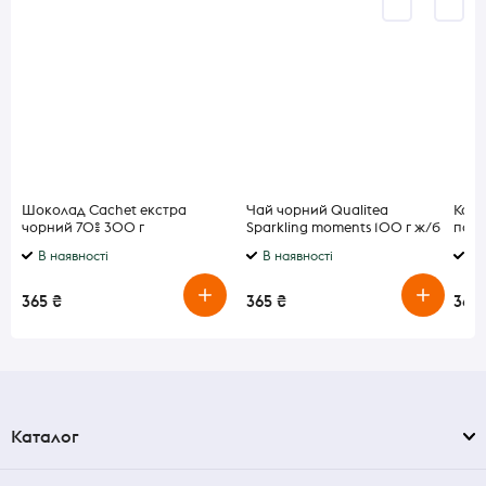
Шоколад Cachet екстра
Чай чорний Qualitea
Ковб
чорний 70% 300 г
Sparkling moments 100 г ж/б
парм
180г
В наявності
В наявності
В 
365 ₴
365 ₴
365 
Каталог