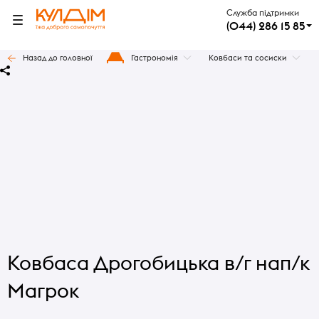
Служба підтримки
(044) 286 15 85
Назад до головної
Гастрономія
Ковбаси та сосиски
Ковбаса Дрогобицька в/г нап/к
Магрок