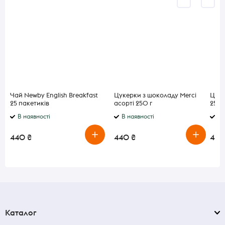
Чай Newby English Breakfast
Цукерки з шоколаду Merci
Цуке
25 пакетиків
асорті 250 г
250 
В наявності
В наявності
В 
440 ₴
440 ₴
440
Каталог