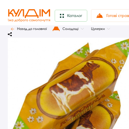
Готові стра
Каталог
Назад до головної
Солодощі
Цукерки