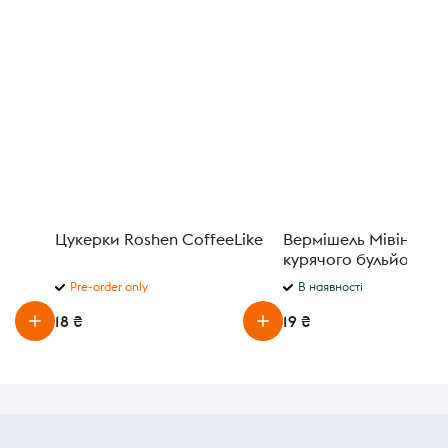
Цукерки Roshen CoffeeLike
Вермішель Мівіна зі 
курячого бульйону 59,
Pre-order only
В наявності
18 ₴
19 ₴