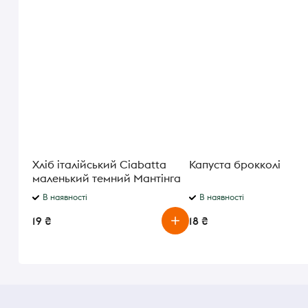
Хліб італійський Ciabatta
Капуста брокколі
маленький темний Мантінга
90г
В наявності
В наявності
19 ₴
18 ₴