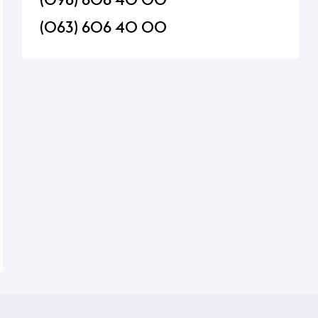
(063) 606 40 00
смаком
Кислота лимонна Мрія
Серветки паперові
2 г
харчова 100г
одношарові білі 23
60шт/уп
В наявності
В наявності
19 ₴
18 ₴