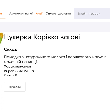
ви
Алкогольні напої
Акції
Оплата і доставка
Цукерки Корівка вагові
Склад
Помадка з натурального молока і вершкового масла в
молочній начинці.
Характеристики
Виробник
ROSHEN
Категорії
Цукерки