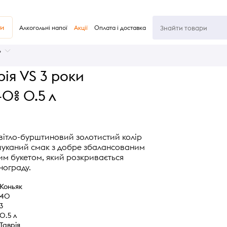
ви
Алкогольні напої
Акції
Оплата і доставка
ь
рія VS 3 роки
0% 0.5 л
світло-бурштиновий золотистий колір
ишуканий смак з добре збалансованим
м букетом, який розкривається
нограду.
Коньяк
40
3
0.5 л
Таврія