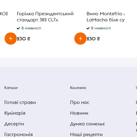
 40%
Горілка Президентський
Вино Montefrio Airen
стандарт 38% 0,7л
LaMacha біле сухе 10,
0,75л
В наявності
В наявності
230 ₴
230 ₴
Каталог
Компанія
Готові страви
Про нас
Кулінарія
Новини
Десерти
Думка сомельє
Гастрономія
Наші рецепти