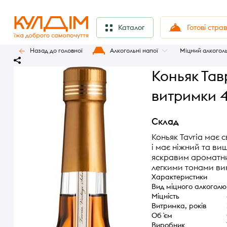
Готові стра
Каталог
Назад до головної
Алкогольні напої
Міцний алкогол
Коньяк Тав
витримки 4
Склад
Коньяк Tavria має 
і має ніжний та в
яскравим ароматни
легкими тонами ви
Характеристики
Вид міцного алкоголю
Міцність
Витримка, років
Об `єм
Виробник