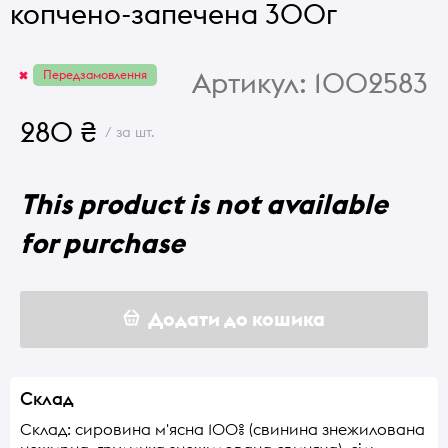
копчено-запечена 300г
Артикул:
1002583
Передзамовлення
280 ₴
/ за шт.
This product is not available
for purchase
Додати до кошика
Склад
Склад: сировина м'ясна 100% (свинина знежилована