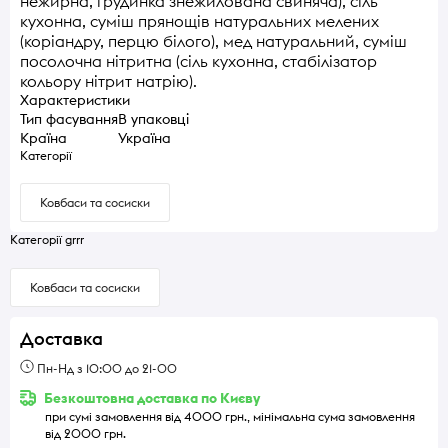
нежирна, грудинка знежилована свиняча), сіль
кухонна, суміш прянощів натуральних мелених
(коріандру, перцю білого), мед натуральний, суміш
посолочна нітритна (сіль кухонна, стабілізатор
кольору нітрит натрію).
Характеристики
Тип фасування
В упаковці
Країна
Україна
Категорії
Ковбаси та сосиски
Категорії grrr
Ковбаси та сосиски
Доставка
Пн-Нд з 10:00 до 21-00
Безкоштовна доставка по Києву
при сумі замовлення від 4000 грн., мінімальна сума замовлення
від 2000 грн.