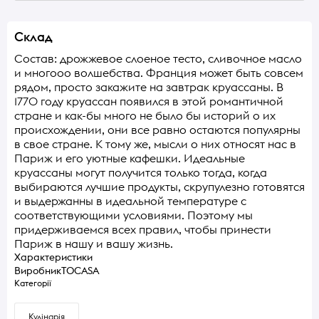
Склад
Состав: дрожжевое слоеное тесто, сливочное масло
и многооо волшебства. Франция может быть совсем
рядом, просто закажите на завтрак круассаны. В
1770 году круассан появился в этой романтичной
стране и как-бы много не было бы историй о их
происхождении, они все равно остаются популярны
в свое стране. К тому же, мысли о них относят нас в
Париж и его уютные кафешки. Идеальные
круассаны могут получится только тогда, когда
выбираются лучшие продукты, скрупулезно готовятся
и выдержанны в идеальной температуре с
соответствующими условиями. Поэтому мы
придерживаемся всех правил, чтобы принести
Париж в нашу и вашу жизнь.
Характеристики
Виробник
TOCASA
Категорії
Кулінарія