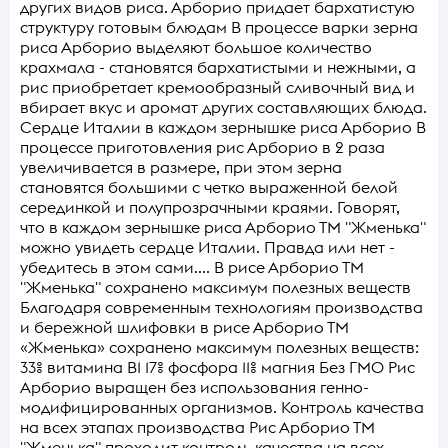
других видов риса. Арборио придает бархатистую
структуру готовым блюдам В процессе варки зерна
риса Арборио выделяют большое количество
крахмала - становятся бархатистыми и нежными, а
рис приобретает кремообразный сливочный вид и
вбирает вкус и аромат других составляющих блюда.
Сердце Италии в каждом зернышке риса Арборио В
процессе приготовления рис Арборио в 2 раза
увеличивается в размере, при этом зерна
становятся большими с четко выраженной белой
серединкой и полупрозрачными краями. Говорят,
что в каждом зернышке риса Арборио ТМ "Жменька"
можно увидеть сердце Италии. Правда или нет -
убедитесь в этом сами.... В рисе Арборио ТМ
"Жменька" сохранено максимум полезных веществ
Благодаря современным технологиям производства
и бережной шлифовки в рисе Арборио ТМ
«Жменька» сохранено максимум полезных веществ:
33% витамина В1 17% фосфора 11% магния Без ГМО Рис
Арборио выращен без использования генно-
модифицированных организмов. Контроль качества
на всех этапах производства Рис Арборио ТМ
"Жменька" проходит контроль качества на всех