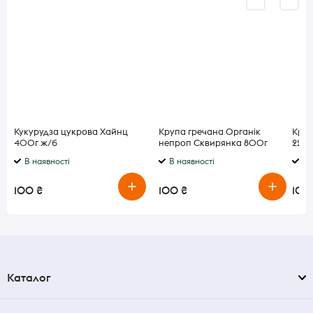
Кукурудза цукрова Хайнц
Крупа гречана Органік
Краб
400г ж/б
непроп Сквирянка 800г
220 
В наявності
В наявності
В 
100 ₴
100 ₴
100
Каталог