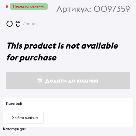
Артикул:
0097359
Передзамовлення
0 ₴
/ за шт.
This product is not available
for purchase
Додати до кошика
Категорії
Хліб та випічка
Категорії grrr