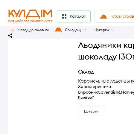
Готові стра
Каталог
Назад до головної
Солодощі
Цукерки
Льодяники ка
шоколаду 130
Склад
Карамельные леденцы к
Характеристики
Виробник
Cavendish&Harve
Категорії
Цукерки