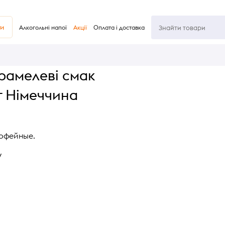
ви
Алкогольні напої
Акції
Оплата і доставка
рамелеві смак
г Німеччина
офейные.
y