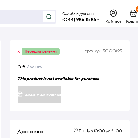
Служба підтримки
(044) 286 15 85
Кабінет
Коши
Артикул:
5000195
Передзамовлення
0 ₴
/ за шт.
This product is not available for purchase
Додати до кошика
Доставка
Пн-Нд з 10:00 до 21-00