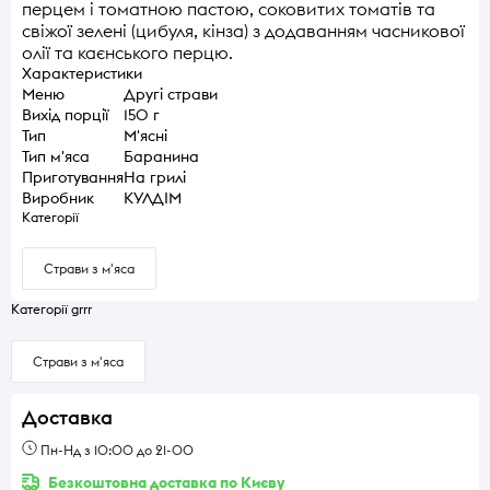
перцем і томатною пастою, соковитих томатів та
свіжої зелені (цибуля, кінза) з додаванням часникової
олії та каєнського перцю.
Характеристики
Меню
Другі страви
Вихід порції
150 г
Тип
М'ясні
Тип м'яса
Баранина
Приготування
На грилі
Виробник
КУЛДІМ
Категорії
Страви з м'яса
Категорії grrr
Страви з м'яса
Доставка
Пн-Нд з 10:00 до 21-00
Безкоштовна доставка по Києву