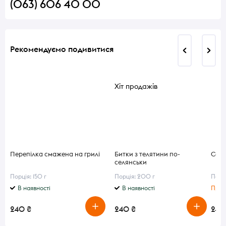
(063) 606 40 00
Рекомендуємо подивитися
Хіт продажів
Перепілка смажена на грилі
Битки з телятини по-
Сала
селянськи
Порція: 150 г
Порція: 200 г
Порц
В наявності
В наявності
Приг
240 ₴
240 ₴
240