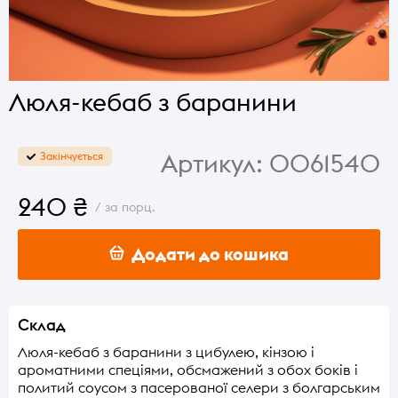
Люля-кебаб з баранини
Артикул:
0061540
Закінчується
240 ₴
/ за порц.
Додати до кошика
Склад
Люля-кебаб з баранини з цибулею, кінзою і
ароматними спеціями, обсмажений з обох боків і
политий соусом з пасерованої селери з болгарським