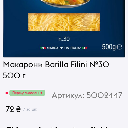
Макарони Barilla Filini №30
500 г
Артикул:
5002447
Передзамовлення
72 ₴
/ за шт.