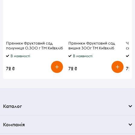
Пряники Фруктовий сад
Пряники Фруктовий сад
Чипс
полуниця 0.300 г ТМ Київхліб
вишня 300г ТМ Київхліб
смак
В наявності
В наявності
В 
72 ₴
72 ₴
72 ₴
Каталог
Компанія