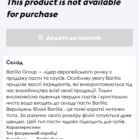
This product is not available
for purchase
Додати до кошика
Склад
Barilla Group — лідер європейського ринку з
продажу пасти та соусів. Особливу увагу Barilla
приділяє якості інгредієнтів, які використовуються під
час виробництва всієї своєї продукції. Тільки
високоякісна пшениця твердих сортів і кристально
чиста вода входять до складу пасти Barilla.
Вермішель Філіні Barilla - це тонкі короткі ниточки
тіста. За рахунок свого розміру філіні готуються дуже
швидко. Цей тип пасти чудово підходить для супів.
Характеристики
Тип фасування
В коробці
Виробник
Barilla Group