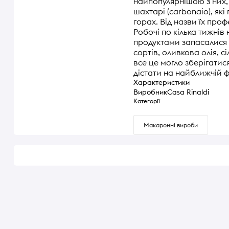
найпопулярнішою з них,
шахтарі (carbonaio), як
горах. Від назви їх проф
Робочі по кілька тижнів
продуктами запасалися 
сортів, оливкова олія, сі
все це могло зберігатис
дістати на найближчій ф
Характеристики
Виробник
Casa Rinaldi
Категорії
Макаронні вироби