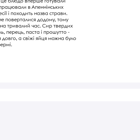
 це блюдо вперше готували
і працювали в Апеннінських
есії і походить назва страви.
 не поверталися додому, тому
на тривалий час. Сир твердих
ль, перець, паста і прошутто -
я довго, а свіжі яйця можна було
ермі.