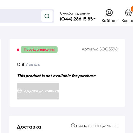
Служба підтримки
(044) 286 15 85
Кабінет
Коши
Артикул:
5003596
Передзамовлення
0 ₴
/ за шт.
This product is not available for purchase
Додати до кошика
Доставка
Пн-Нд з 10:00 до 21-00