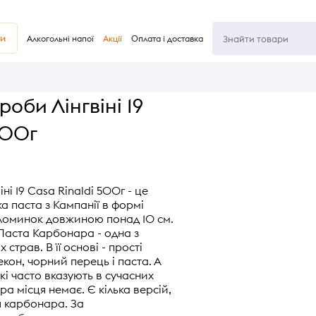
ви
Алкогольні напої
Акції
Оплата і доставка
оби Лінгвіні 19
500г
і 19 Casa Rinaldi 500г - це
ка паста з Кампанії в формі
ломинок довжиною понад 10 см.
 Паста Карбонара - одна з
 страв. В її основі - прості
бекон, чорний перець і паста. А
кі часто вказують в сучасних
ра місця немає. Є кілька версій,
я карбонара. За