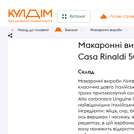
Готові стра
Каталог
Назад до головної
Бакалія
Макаронні вироби
Макаронні вир
Casa Rinaldi 
Склад
Макаронні вироби Лінгвін
класична довга італійсь
трохи приплюснутий со
Alla carbonara Linguine
найвідоміших італійських
інгредієнти: яйця, сир, 
ось вершкам і часнику, я
рецептах, в цій карбона
кому належить відкритт