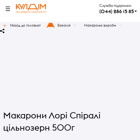
Служба підтримки
(044) 286 15 85
Назад до головної
Бакалія
Макаронні вироби
Макарони Лорі Спіралі
цільнозерн 500г