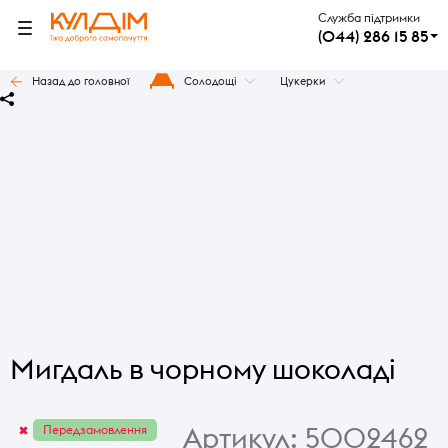
Служба підтримки
(044) 286 15 85
Назад до головної
Солодощі
Цукерки
Мигдаль в чорному шоколаді
Артикул:
5002462
Передзамовлення