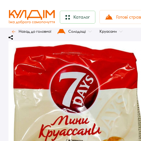
Готові стра
Каталог
Назад до головної
Солодощі
Круасани