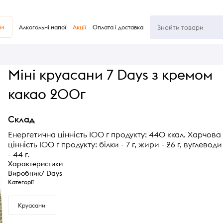
ви
Алкогольні напої
Акції
Оплата і доставка
Міні круасани 7 Days з кремом
какао 200г
Склад
Енергетична цінність 100 г продукту: 440 ккал. Харчова
цінність 100 г продукту: білки - 7 г, жири - 26 г, вуглеводи
- 44 г.
Характеристики
Виробник
7 Days
Категорії
Круасани