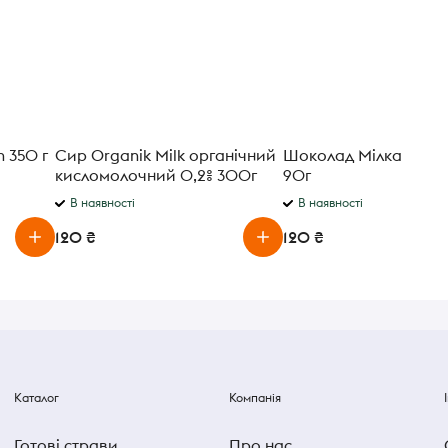
n 350 г
Сир Organik Milk органічний
Шоколад Мілка цілий
кисломолочний 0,2% 300г
90г
В наявності
В наявності
120 ₴
120 ₴
Каталог
Компанія
Готові страви
Про нас