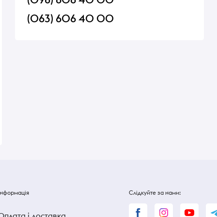
(063) 606 40 00
 горіх
Чай Grace Breakfast Time 25
Олія соняшникова 
пак по 2 г
Дар вітамін раф 0,7
В наявності
В наявності
120 ₴
120 ₴
Інформація
Слідкуйте за нами:
Оплата і доставка