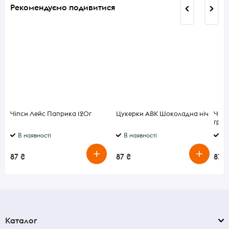
Рекомендуємо подивитися
Чіпси Лейс Паприка 120г
Цукерки АВК Шоколадна ніч
Чипс
гриб
В наявності
В наявності
В 
87 ₴
87 ₴
87 ₴
Каталог