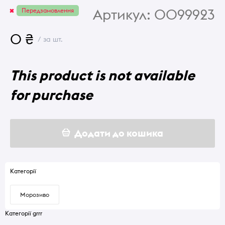
Артикул:
0099923
Передзамовлення
0 ₴
/ за шт.
This product is not available
for purchase
Додати до кошика
Категорії
Морозиво
Категорії grrr