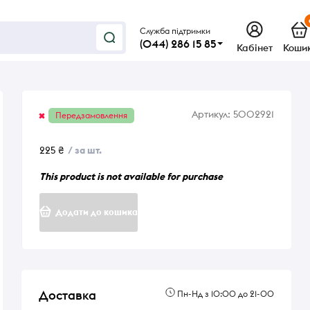
Служба підтримки
(044) 286 15 85
Кабінет
Коши
Артикул:
5002921
Передзамовлення
225 ₴
/ за шт.
This product is not available for purchase
Додати до кошика
Доставка
Пн-Нд з 10:00 до 21-00