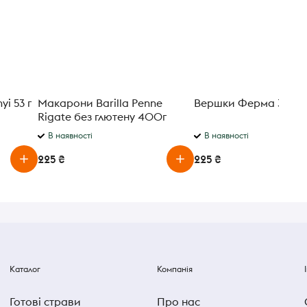
i 53 г
Макарони Barilla Penne
Вершки Ферма 33% 5
Rigate без глютену 400г
В наявності
В наявності
225 ₴
225 ₴
Каталог
Компанія
Готові страви
Про нас