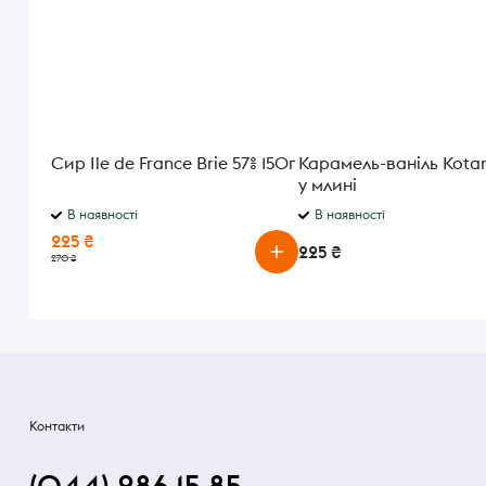
Сир Ile de France Brie 57% 150г
Карамель-ваніль Kotany
у млині
В наявності
В наявності
225 ₴
225 ₴
270 ₴
Контакти