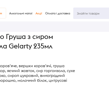
ви
Алкогольні напої
Акції
Оплата і доставка
о Груша з сиром
ла Gelarty 235мл
оров’яче, вершки коров’ячі, груша
ор, яєчний жовток, сир горгонзола, сухе
ко, сироп цукровий, виноградний
борошно, молочний білок, цитрусові