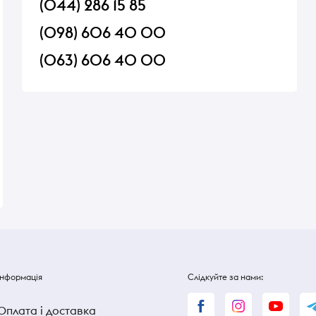
(044) 286 15 85
(098) 606 40 00
(063) 606 40 00
05г
Сосиски Алан Франкфуртські
Насіння чіа Зернов
варені 320 г
В наявності
В наявності
225 ₴
225 ₴
Інформація
Слідкуйте за нами:
Оплата і доставка