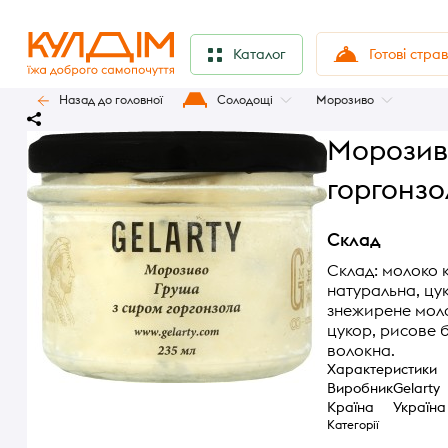
Готові стра
Каталог
Назад до головної
Солодощі
Морозиво
Морозив
горгонзо
Склад
Склад: молоко к
натуральна, цук
знежирене моло
цукор, рисове 
волокна.
Характеристики
Виробник
Gelarty
Країна
Україна
Категорії